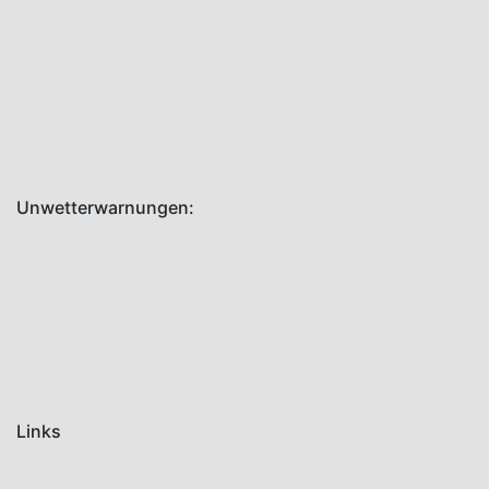
Uhr
t3,r2:
Hohlweg,
Klaus
Juli 7, 2026
Unwetterwarnungen:
Links