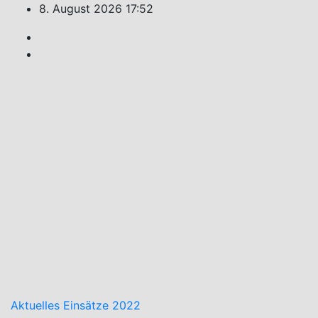
Zum
8. August 2026
17:52
Inhalt
springen
Feuerwehr
Weiler
Unsere
Freizeit
für Ihre
Sicherheit!
Aktuelles
Einsätze 2022