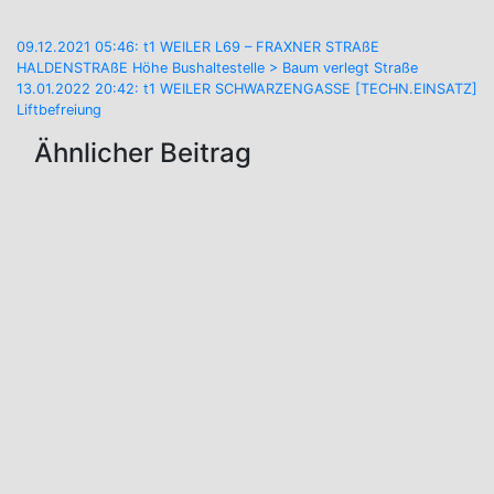
Beitragsnavigation
09.12.2021 05:46: t1 WEILER L69 – FRAXNER STRAßE
HALDENSTRAßE Höhe Bushaltestelle > Baum verlegt Straße
13.01.2022 20:42: t1 WEILER SCHWARZENGASSE [TECHN.EINSATZ]
Liftbefreiung
Ähnlicher Beitrag
Aktuelles
Neues
Mitglied
im
Aktiv-
Stand!
Aug. 7, 2026
Aktuelles
Einsätze
2026