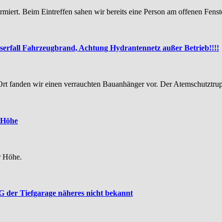
larmiert. Beim Eintreffen sahen wir bereits eine Person am offenen Fe
erfall Fahrzeugbrand, Achtung Hydrantennetz außer Betrieb!!!!
r Ort fanden wir einen verrauchten Bauanhänger vor. Der Atemschutzt
 Höhe
r Höhe.
G der Tiefgarage näheres nicht bekannt