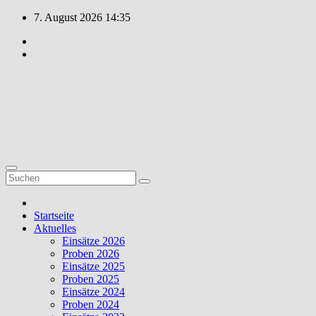
Zum
7. August 2026
14:35
Inhalt
springen
Feuerwehr
Weiler
Unsere Freizeit
für Ihre
Sicherheit!
Startseite
Aktuelles
Einsätze 2026
Proben 2026
Einsätze 2025
Proben 2025
Einsätze 2024
Proben 2024