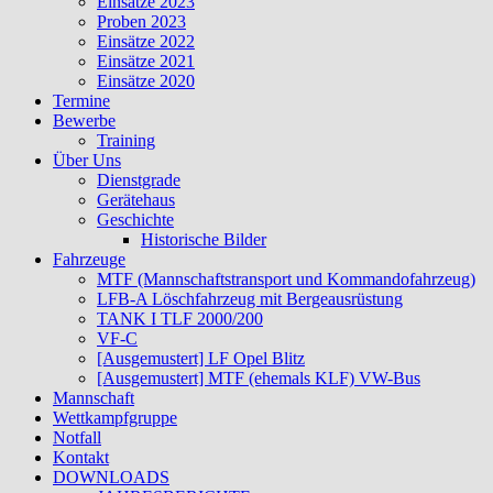
Einsätze 2023
Proben 2023
Einsätze 2022
Einsätze 2021
Einsätze 2020
Termine
Bewerbe
Training
Über Uns
Dienstgrade
Gerätehaus
Geschichte
Historische Bilder
Fahrzeuge
MTF (Mannschaftstransport und Kommandofahrzeug)
LFB-A Löschfahrzeug mit Bergeausrüstung
TANK I TLF 2000/200
VF-C
[Ausgemustert] LF Opel Blitz
[Ausgemustert] MTF (ehemals KLF) VW-Bus
Mannschaft
Wettkampfgruppe
Notfall
Kontakt
DOWNLOADS