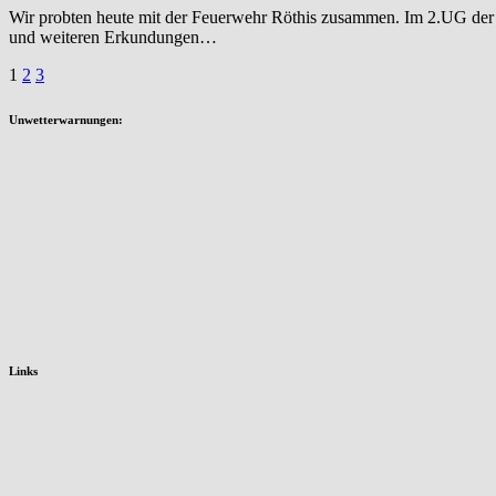
Wir probten heute mit der Feuerwehr Röthis zusammen. Im 2.UG der T
und weiteren Erkundungen…
Seitennummerierung
1
2
3
der
Unwetterwarnungen:
Beiträge
Links