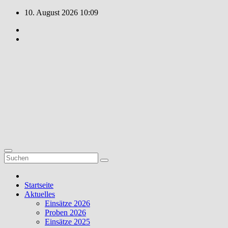
Zum
10. August 2026
10:09
Inhalt
springen
Feuerwehr
Weiler
Unsere Freizeit
für Ihre
Sicherheit!
Startseite
Aktuelles
Einsätze 2026
Proben 2026
Einsätze 2025