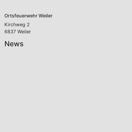
Ortsfeuerwehr Weiler
Kirchweg 2
6837 Weiler
News
Aktuelles
Einsätze
2026
08.07.2026
10:03
f2:
Vorstadt,
Klaus
Brandentwicklung
im