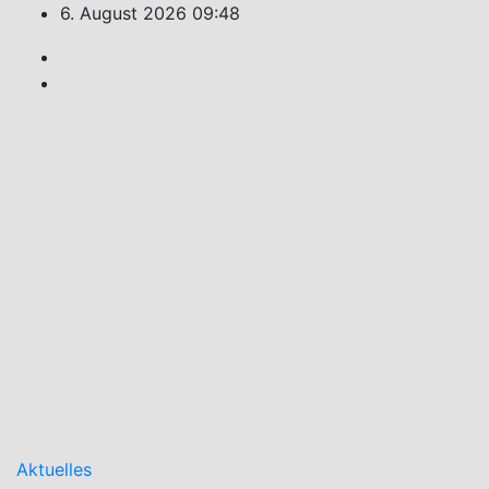
Zum
6. August 2026
09:48
Inhalt
springen
Feuerwehr
Weiler
Unsere
Freizeit
für Ihre
Sicherheit!
Aktuelles