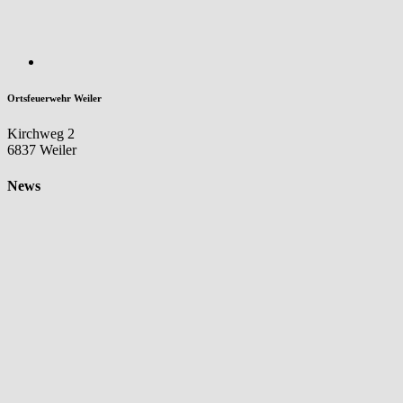
Ortsfeuerwehr Weiler
Kirchweg 2
6837 Weiler
News
Aktuelles
Neues
Mitglied im
Aktiv-Stand!
7. August 2026
Aktuelles
Einsätze 2026
08.07.2026