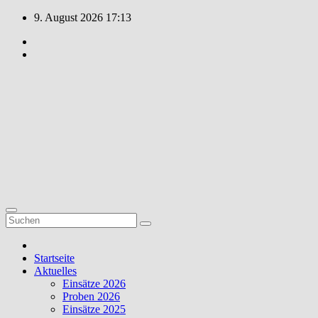
Zum
9. August 2026
17:13
Inhalt
springen
Feuerwehr
Weiler
Unsere Freizeit
für Ihre
Sicherheit!
Startseite
Aktuelles
Einsätze 2026
Proben 2026
Einsätze 2025