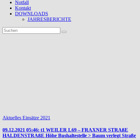
Notfall
Kontakt
DOWNLOADS
JAHRESBERICHTE
Kategorie:
Einsätze
2021
Hier findet ihr
unsere
aktuellen
Einsätze vom
Jahr 2021
Aktuelles
Einsätze 2021
09.12.2021 05:46: t1 WEILER L69 – FRAXNER STRAßE
HALDENSTRAßE Höhe Bushaltestelle > Baum verlegt Straße