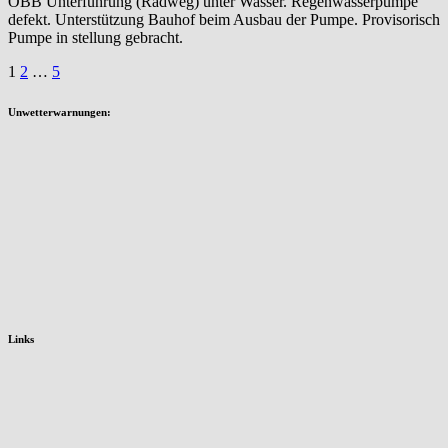
ÖBB Unterführung (Radweg) unter Wasser. Regenwasserpumpe
defekt. Unterstützung Bauhof beim Ausbau der Pumpe. Provisorisch
Pumpe in stellung gebracht.
Seitennummerierung
1
2
…
5
der
Unwetterwarnungen:
Beiträge
Links