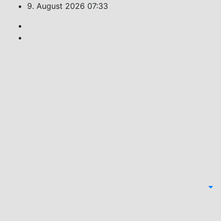
Zum
9. August 2026
07:33
Inhalt
springen
Feuerwehr
Weiler
Unsere
Freizeit
für Ihre
Sicherheit!
Monat: