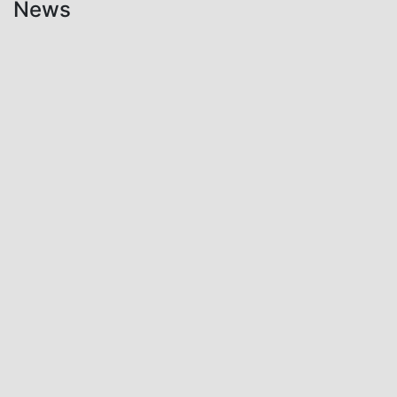
News
Aktuelles
Neues
Mitglied
im
Aktiv-
Stand!
7. August
2026
Aktuelles
Einsätze
2026
08.07.2026
10:03
f2:
Vorstadt,