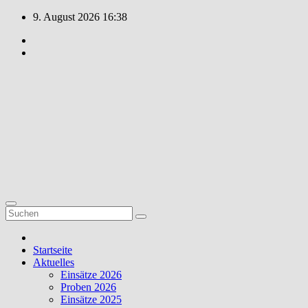
Zum
9. August 2026
16:38
Inhalt
springen
Feuerwehr
Weiler
Unsere Freizeit
für Ihre
Sicherheit!
Startseite
Aktuelles
Einsätze 2026
Proben 2026
Einsätze 2025