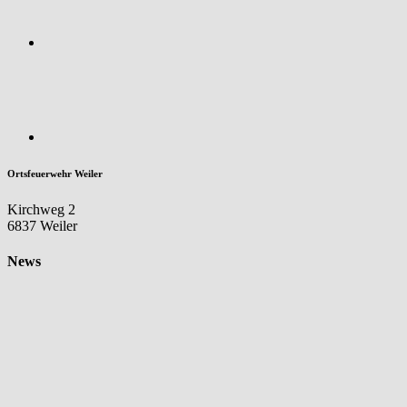
Ortsfeuerwehr Weiler
Kirchweg 2
6837 Weiler
News
Aktuelles
Neues
Mitglied im
Aktiv-Stand!
7. August 2026