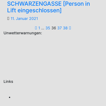
SCHWARZENGASSE [Person in
Lift eingeschlossen]
11. Januar 2021
Seitennummerieru
1
…
35
36
37
38
Unwetterwarnungen:
der
Beiträge
Links