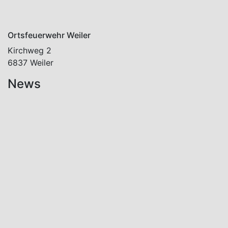
Ortsfeuerwehr Weiler
Kirchweg 2
6837 Weiler
News
Aktuelles
Neues
Mitglied
im
Aktiv-
Stand!
7. August
2026
Aktuelles
Einsätze