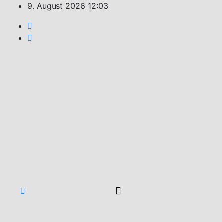
Zum
9. August 2026
12:03
Inhalt
springen
Feuerwehr
Weiler
Unsere
Freizeit
für Ihre
Sicherheit!
Kategorie: