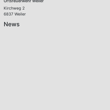
Ortsfeuerwehr Weiler
Kirchweg 2
6837 Weiler
News
Aktuelles
Einsätze
2026
08.07.2026
10:03
f2:
Vorstadt,
Klaus
Brandentwicklung
im
Garten
> frgl