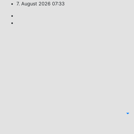
Zum
7. August 2026
07:33
Inhalt
springen
Feuerwehr
Weiler
Unsere
Freizeit
für Ihre
Sicherheit!
Schlagwort: