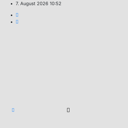
Zum
7. August 2026
10:52
Inhalt
springen
Feuerwehr
Weiler
Unsere
Freizeit
für Ihre
Sicherheit!
Monat: