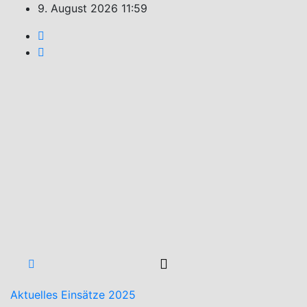
Zum
9. August 2026
11:59
Inhalt
springen
Feuerwehr
Weiler
Unsere
Freizeit
für Ihre
Sicherheit!
Aktuelles
Einsätze 2025