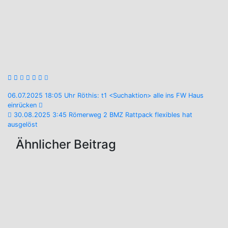
Beitragsnavigation
06.07.2025 18:05 Uhr Röthis: t1 <Suchaktion> alle ins FW Haus
einrücken
30.08.2025 3:45 Römerweg 2 BMZ Rattpack flexibles hat
ausgelöst
Ähnlicher Beitrag
Aktuelles
Neues
Mitglied
im
Aktiv-