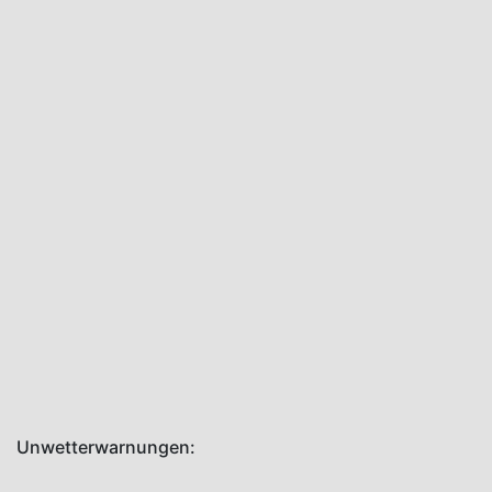
Juli 8,
2026
Aktuelles
Einsätze
2026
07.07.2026
09:45
Uhr
t3,r2:
Hohlweg,
Klaus
Juli 7,
2026
Unwetterwarnungen: